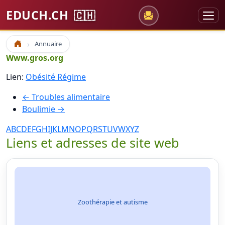
EDUCH.CH
🇨🇭
Annuaire
Accueil
Www.gros.org
Lien:
Obésité Régime
← Troubles alimentaire
Boulimie →
A
B
C
D
E
F
G
H
I
J
K
L
M
N
O
P
Q
R
S
T
U
V
W
X
Y
Z
Liens et adresses de site web
Zoothérapie et autisme