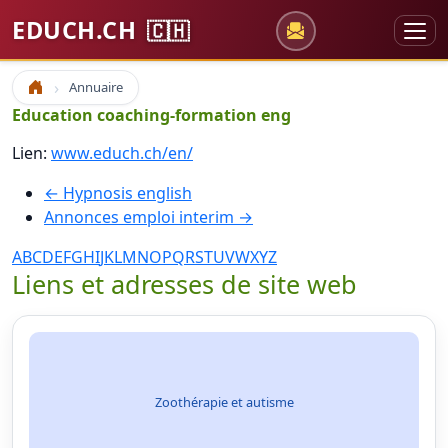
EDUCH.CH
🇨🇭
Annuaire
Accueil
Education coaching-formation eng
Lien:
www.educh.ch/en/
← Hypnosis english
Annonces emploi interim →
A
B
C
D
E
F
G
H
I
J
K
L
M
N
O
P
Q
R
S
T
U
V
W
X
Y
Z
Liens et adresses de site web
Zoothérapie et autisme