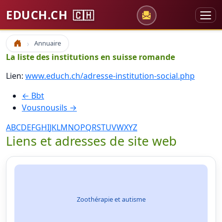
EDUCH.CH
🇨🇭
Annuaire
Accueil
La liste des institutions en suisse romande
Lien:
www.educh.ch/adresse-institution-social.php
← Bbt
Vousnousils →
A
B
C
D
E
F
G
H
I
J
K
L
M
N
O
P
Q
R
S
T
U
V
W
X
Y
Z
Liens et adresses de site web
Zoothérapie et autisme