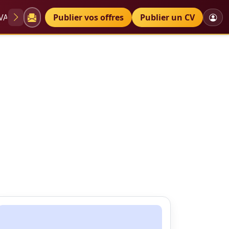
VAE
Diplômes
Publier vos offres
Petites annonces
Publier un CV