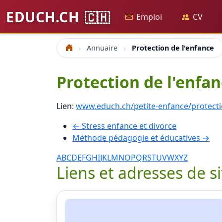
EDUCH.CH
🇨🇭
Emploi
CV
Annuaire
Protection de l'enfance
Accueil
Protection de l'enfa
Lien:
www.educh.ch/petite-enfance/protecti
← Stress enfance et divorce
Méthode pédagogie et éducatives →
A
B
C
D
E
F
G
H
I
J
K
L
M
N
O
P
Q
R
S
T
U
V
W
X
Y
Z
Liens et adresses de s