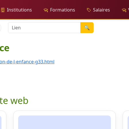
Institutions
Formations
Salaires
🔍
nce
on-de-l-enfance-g33.html
ite web