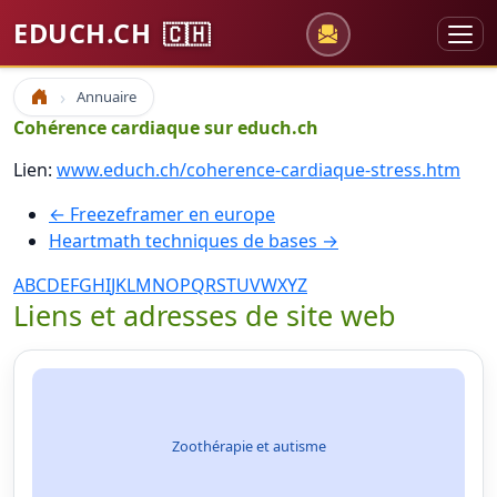
EDUCH.CH
🇨🇭
Annuaire
Accueil
Cohérence cardiaque sur educh.ch
Lien:
www.educh.ch/coherence-cardiaque-stress.htm
← Freezeframer en europe
Heartmath techniques de bases →
A
B
C
D
E
F
G
H
I
J
K
L
M
N
O
P
Q
R
S
T
U
V
W
X
Y
Z
Liens et adresses de site web
Zoothérapie et autisme