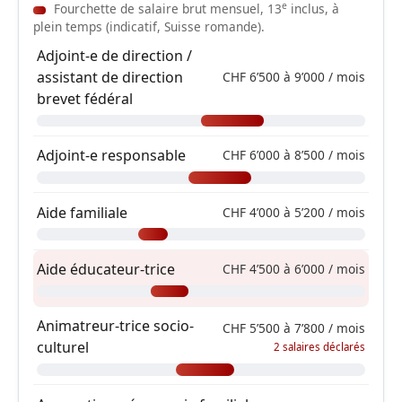
e
Fourchette de salaire brut mensuel, 13
inclus, à
plein temps (indicatif, Suisse romande).
Adjoint-e de direction /
assistant de direction
CHF 6’500 à 9’000 / mois
brevet fédéral
Adjoint-e responsable
CHF 6’000 à 8’500 / mois
Aide familiale
CHF 4’000 à 5’200 / mois
Aide éducateur-trice
CHF 4’500 à 6’000 / mois
Animatreur-trice socio-
CHF 5’500 à 7’800 / mois
culturel
2 salaires déclarés