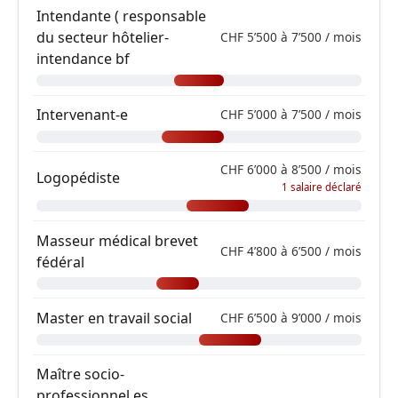
Intendante ( responsable
du secteur hôtelier-
CHF 5’500 à 7’500 / mois
intendance bf
Intervenant-e
CHF 5’000 à 7’500 / mois
CHF 6’000 à 8’500 / mois
Logopédiste
1 salaire déclaré
Masseur médical brevet
CHF 4’800 à 6’500 / mois
fédéral
Master en travail social
CHF 6’500 à 9’000 / mois
Maître socio-
professionnel es