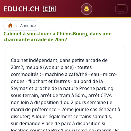
EDUCH.CH
🇨🇭
Annonce
Accueil
Cabinet à sous-louer à Chêne-Bourg, dans une
charmante arcade de 20m2
Cabinet indépendant, dans petite arcade de
20m2, meublé (wc sur place) - toutes
commodités : - machine à café/thé - eau - micro-
ondes - flipchart et feutres - au bord de la
Seymaz et proche de la nature Proche parking
sous-terrain, arrêt de tram à 50m., arrêt CEVA
non loin A disposition 1 ou 2 jours semaine (le
mardi de préférence + 2ème jour le cas échéant à
discuter) A louer également certains samedis,
sur demande Place de parc à disposition si
location courante Prix 1 jour/semaine (mardi) : Fr.