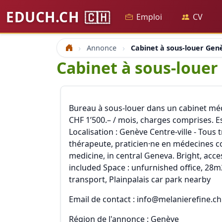
EDUCH.CH
🇨🇭
Emploi
CV
Annonce
Cabinet à sous-louer Gen
Accueil
Cabinet à sous-louer
Bureau à sous-louer dans un cabinet médic
CHF 1’500.– / mois, charges comprises. 
Localisation : Genève Centre-ville - Tous 
thérapeute, praticien·ne en médecines co
medicine, in central Geneva. Bright, acces
included Space : unfurnished office, 28m2
transport, Plainpalais car park nearby
Email de contact : info@melanierefine.ch
Région de l'annonce : Genève