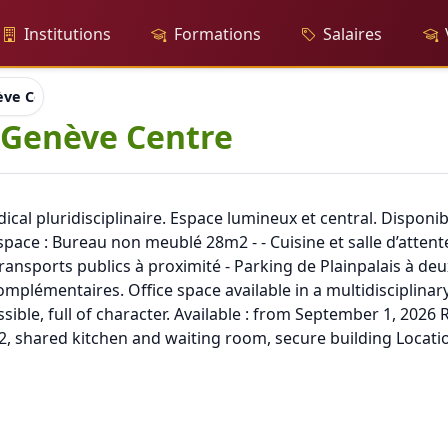
Institutions
Formations
Salaires
ève Centre
 Genève Centre
al pluridisciplinaire. Espace lumineux et central. Disponibil
Espace : Bureau non meublé 28m2 - - Cuisine et salle d’att
transports publics à proximité - Parking de Plainpalais à deu
mplémentaires. Office space available in a multidisciplina
sible, full of character. Available : from September 1, 2026 R
, shared kitchen and waiting room, secure building Location