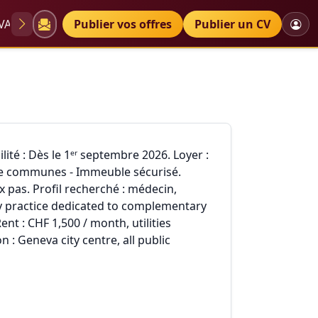
VAE
Diplômes
Publier vos offres
Petites annonces
Publier un CV
ité : Dès le 1ᵉʳ septembre 2026. Loyer :
ente communes - Immeuble sécurisé.
x pas. Profil recherché : médecin,
ry practice dedicated to complementary
ent : CHF 1,500 / month, utilities
 : Geneva city centre, all public