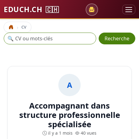
EDUCH.CH
🇨🇭
CV
Accueil
Recherche
🔍
Recherche
A
Accompagnant dans
structure professionnelle
spécialisée
il y a 1 mois
40 vues