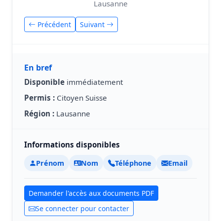
Lausanne
Précédent
Suivant
En bref
Disponible
immédiatement
Permis :
Citoyen Suisse
Région :
Lausanne
Informations disponibles
Prénom
Nom
Téléphone
Email
Demander l'accès aux documents PDF
Se connecter pour contacter