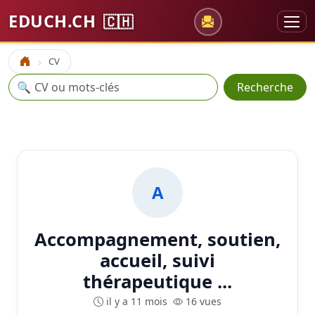
EDUCH.CH
🇨🇭
CV
Accueil
Recherche
🔍
Recherche
A
Accompagnement, soutien,
accueil, suivi
thérapeutique ...
il y a 11 mois
16 vues