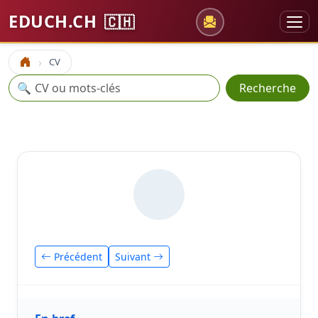
EDUCH.CH
🇨🇭
CV
Accueil
Recherche
🔍
Recherche
Précédent
Suivant