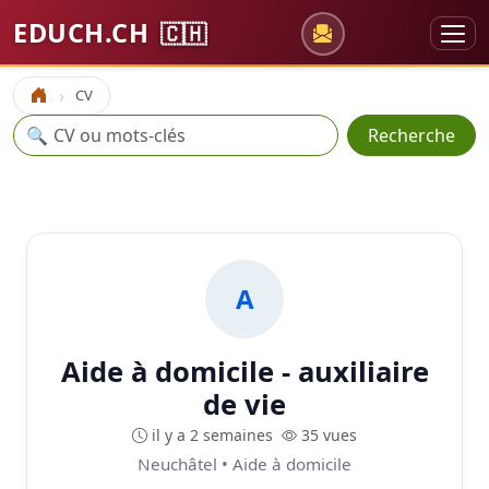
EDUCH.CH
🇨🇭
CV
Accueil
Recherche
🔍
Recherche
A
Aide à domicile - auxiliaire
de vie
il y a 2 semaines
35 vues
Neuchâtel • Aide à domicile