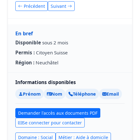
Précédent
Suivant
En bref
Disponible
sous 2 mois
Permis :
Citoyen Suisse
Région :
Neuchâtel
Informations disponibles
Prénom
Nom
Téléphone
Email
Demander l'accès aux documents PDF
Se connecter pour contacter
Domaine : Social
Métier : Aide à domicile