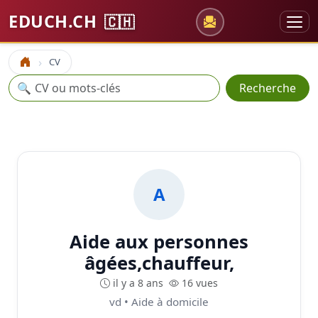
EDUCH.CH
🇨🇭
CV
Accueil
Recherche
🔍
Recherche
A
Aide aux personnes
âgées,chauffeur,
il y a 8 ans
16 vues
vd • Aide à domicile