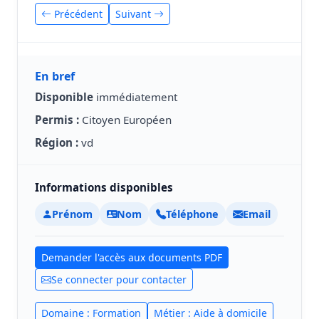
Précédent
Suivant
En bref
Disponible
immédiatement
Permis :
Citoyen Européen
Région :
vd
Informations disponibles
Prénom
Nom
Téléphone
Email
Demander l'accès aux documents PDF
Se connecter pour contacter
Domaine : Formation
Métier : Aide à domicile