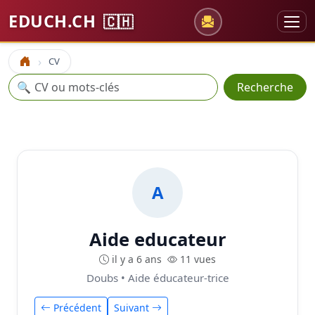
EDUCH.CH
🇨🇭
CV
Accueil
Recherche
🔍
Recherche
A
Aide educateur
il y a 6 ans
11 vues
Doubs • Aide éducateur-trice
Précédent
Suivant