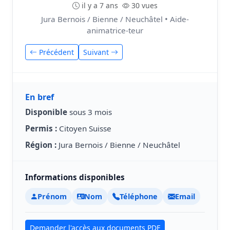
il y a 7 ans
30 vues
Jura Bernois / Bienne / Neuchâtel • Aide-
animatrice-teur
Précédent
Suivant
En bref
Disponible
sous 3 mois
Permis :
Citoyen Suisse
Région :
Jura Bernois / Bienne / Neuchâtel
Informations disponibles
Prénom
Nom
Téléphone
Email
Demander l'accès aux documents PDF