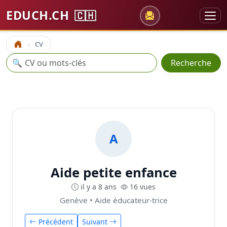
EDUCH.CH
🇨🇭
CV
Accueil
Recherche
🔍
Recherche
A
Aide petite enfance
il y a 8 ans
16 vues
Genève • Aide éducateur-trice
Précédent
Suivant