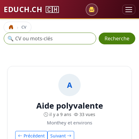
EDUCH.CH
🇨🇭
CV
Accueil
Recherche
🔍
Recherche
A
Aide polyvalente
il y a 9 ans
33 vues
Monthey et environs
Précédent
Suivant