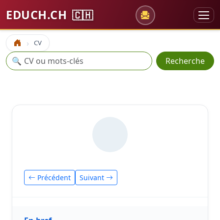
EDUCH.CH
🇨🇭
CV
Accueil
Recherche
🔍
Recherche
Précédent
Suivant