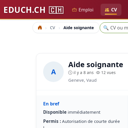
EDUCH.CH
🇨🇭
Emploi
CV
Recherche
🔍
CV
Aide soignante
Accueil
Aide soignante
A
il y a 8 ans
12 vues
Geneve, Vaud
En bref
Disponible
immédiatement
Permis :
Autorisation de courte durée
L