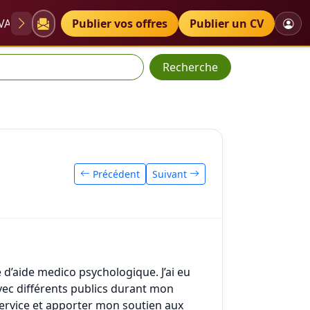
VAE
Diplômes
Publier vos offres
Petites annonces
Publier un CV
Recherche
Précédent
Suivant
d’aide medico psychologique. J’ai eu
avec différents publics durant mon
service et apporter mon soutien aux