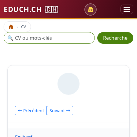
EDUCH.CH
🇨🇭
CV
Accueil
Recherche
🔍
Recherche
Précédent
Suivant