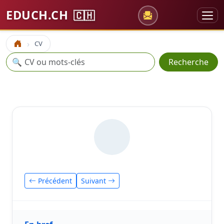
EDUCH.CH
🇨🇭
CV
Accueil
Recherche
🔍
Recherche
Précédent
Suivant