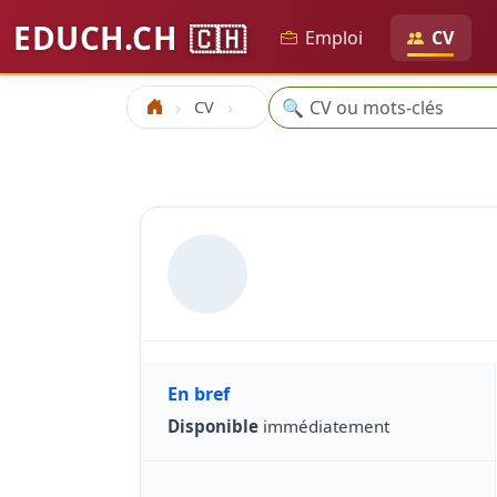
EDUCH.CH
🇨🇭
Emploi
CV
Recherche
🔍
CV
Accueil
En bref
Disponible
immédiatement