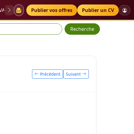
VAE
Diplômes
Publier vos offres
Petites annonces
Publier un CV
Recherche
Précédent
Suivant