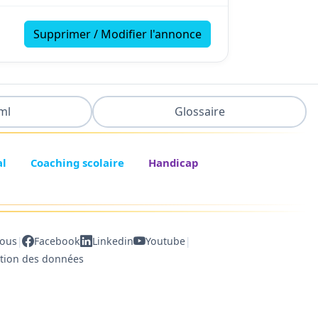
Supprimer / Modifier l'annonce
ml
Glossaire
al
Coaching scolaire
Handicap
|
|
nous
Facebook
Linkedin
Youtube
ction des données