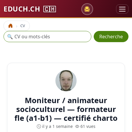
EDUCH.CH
🇨🇭
CV
Accueil
Recherche
🔍
Recherche
Moniteur / animateur
socioculturel — formateur
fle (a1-b1) — certifié charto
il y a 1 semaine
61 vues