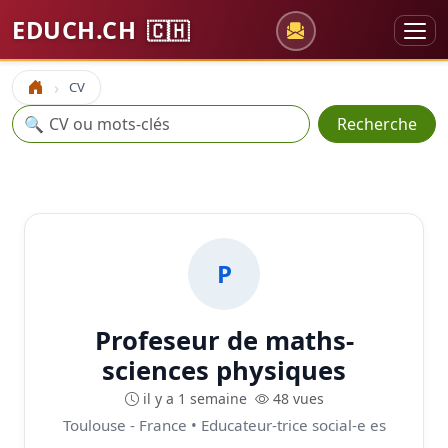
EDUCH.CH
🇨🇭
CV
Accueil
Recherche
🔍
Recherche
P
Profeseur de maths-
sciences physiques
il y a 1 semaine
48 vues
Toulouse - France • Educateur-trice social-e es