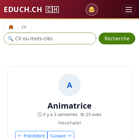
EDUCH.CH
🇨🇭
CV
Accueil
Recherche
🔍
Recherche
A
Animatrice
il y a 3 semaines
23 vues
Neuchatel
Précédent
Suivant