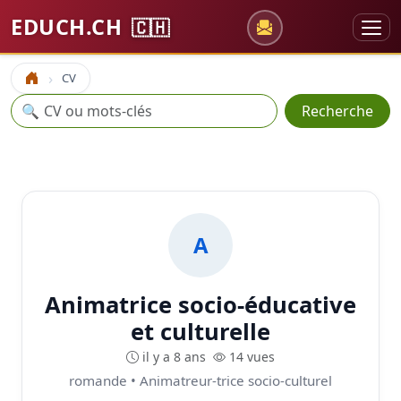
EDUCH.CH
🇨🇭
CV
Accueil
Recherche
🔍
Recherche
A
Animatrice socio-éducative
et culturelle
il y a 8 ans
14 vues
romande • Animatreur-trice socio-culturel