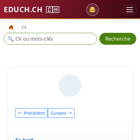
EDUCH.CH
🇨🇭
CV
Accueil
Recherche
🔍
Recherche
Précédent
Suivant