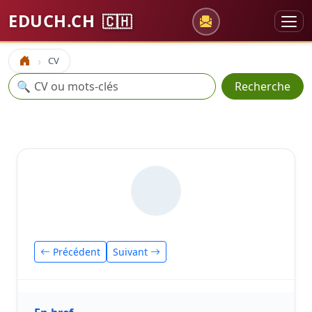
EDUCH.CH
🇨🇭
CV
Accueil
Recherche
🔍
Recherche
Précédent
Suivant