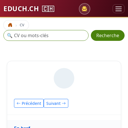
EDUCH.CH
🇨🇭
CV
Accueil
Recherche
🔍
Recherche
Précédent
Suivant