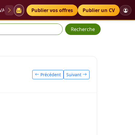
VAE
Diplômes
Publier vos offres
Petites annonces
Publier un CV
Recherche
Précédent
Suivant