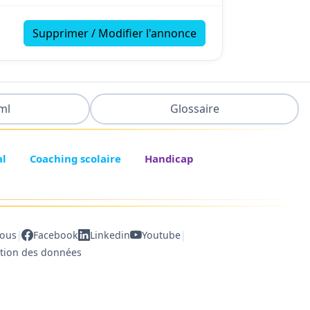
Supprimer / Modifier l'annonce
ml
Glossaire
al
Coaching scolaire
Handicap
|
|
nous
Facebook
Linkedin
Youtube
ction des données