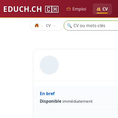
EDUCH.CH
🇨🇭
Emploi
CV
Recherche
🔍
CV
Accueil
En bref
Disponible
immédiatement