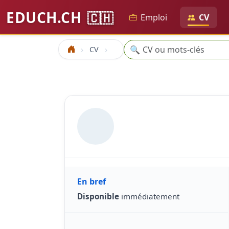
EDUCH.CH
🇨🇭
Emploi
CV
Recherche
🔍
CV
Accueil
En bref
Disponible
immédiatement