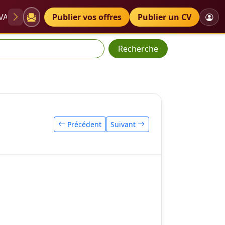
VAE
Diplômes
Publier vos offres
Petites annonces
Publier un CV
Recherche
Précédent
Suivant