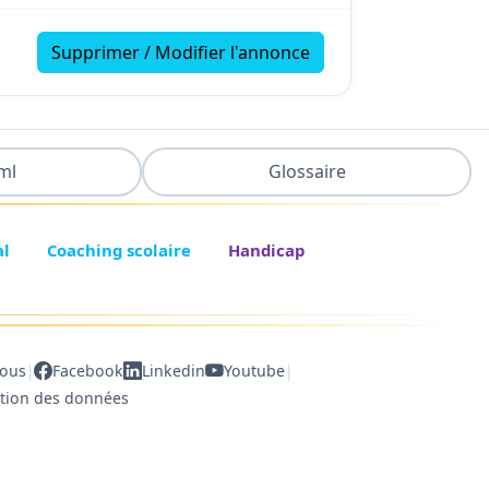
Supprimer / Modifier l'annonce
ml
Glossaire
al
Coaching scolaire
Handicap
|
|
nous
Facebook
Linkedin
Youtube
ction des données