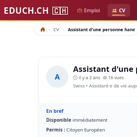
EDUCH.CH
🇨🇭
Emploi
CV
CV
Assistant d'une personne hand
Accueil
Assistant d'une
A
il y a 2 ans
16 vues
Swiss • Assistant-e de vie a
En bref
Disponible
immédiatement
Permis :
Citoyen Européen