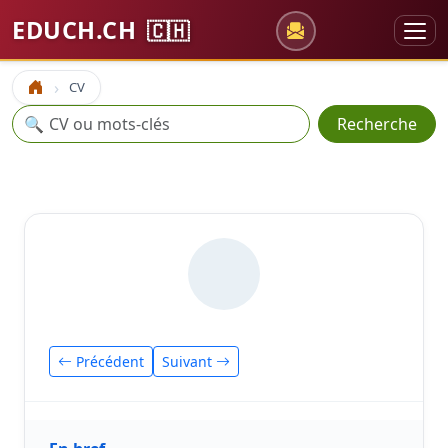
EDUCH.CH
🇨🇭
CV
Accueil
Recherche
🔍
Recherche
Précédent
Suivant