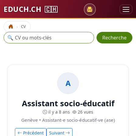
EDUCH.CH
🇨🇭
CV
Accueil
Recherche
🔍
Recherche
A
Assistant socio-éducatif
il y a 8 ans
26 vues
Genève • Assistant-e socio-éducatif-ve (ase)
Précédent
Suivant