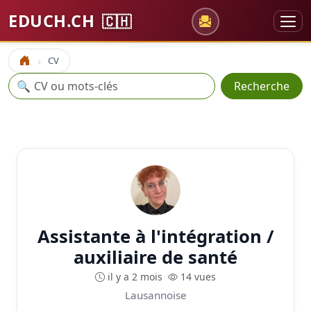
EDUCH.CH
🇨🇭
CV
Accueil
Recherche
🔍
Recherche
Assistante à l'intégration /
auxiliaire de santé
il y a 2 mois
14 vues
Lausannoise