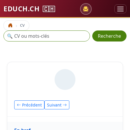
EDUCH.CH
🇨🇭
CV
Accueil
Recherche
🔍
Recherche
Précédent
Suivant