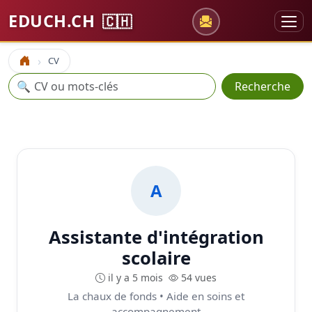
EDUCH.CH
🇨🇭
CV
Accueil
Recherche
🔍
Recherche
A
Assistante d'intégration
scolaire
il y a 5 mois
54 vues
La chaux de fonds • Aide en soins et
accompagnement