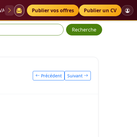
VAE
Diplômes
Publier vos offres
Petites annonces
Publier un CV
Recherche
Précédent
Suivant