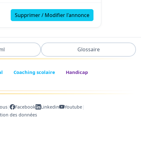
Supprimer / Modifier l'annonce
ml
Glossaire
al
Coaching scolaire
Handicap
|
|
nous
Facebook
Linkedin
Youtube
ction des données