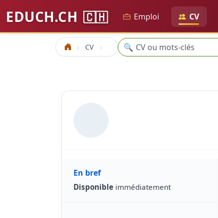
EDUCH.CH
🇨🇭
Emploi
CV
Recherche
🔍
CV
Accueil
En bref
Disponible
immédiatement