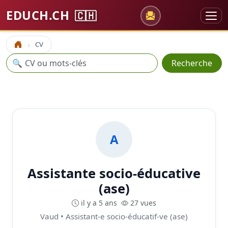
EDUCH.CH
🇨🇭
CV
Accueil
Recherche
🔍
Recherche
A
Assistante socio-éducative
(ase)
il y a 5 ans
27 vues
Vaud • Assistant-e socio-éducatif-ve (ase)