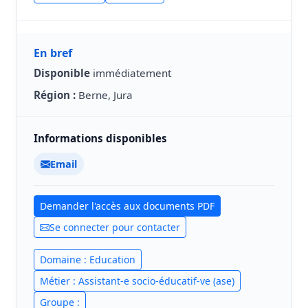
En bref
Disponible
immédiatement
Région :
Berne, Jura
Informations disponibles
Email
Demander l'accès aux documents PDF
Se connecter pour contacter
Domaine : Education
Métier : Assistant-e socio-éducatif-ve (ase)
Groupe :