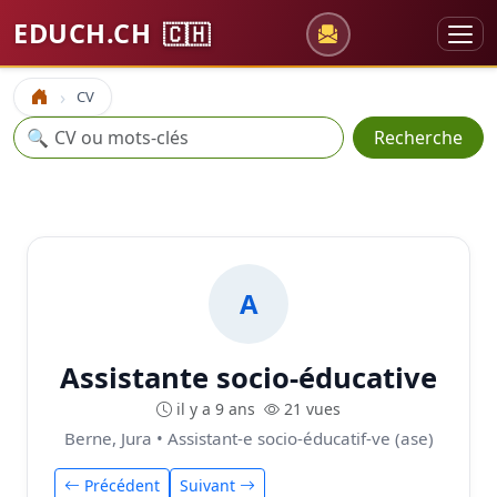
EDUCH.CH
🇨🇭
CV
Accueil
Recherche
🔍
Recherche
A
Assistante socio-éducative
il y a 9 ans
21 vues
Berne, Jura • Assistant-e socio-éducatif-ve (ase)
Précédent
Suivant