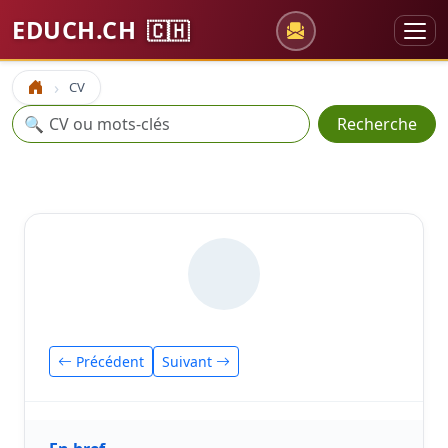
EDUCH.CH
🇨🇭
CV
Accueil
Recherche
🔍
Recherche
Précédent
Suivant