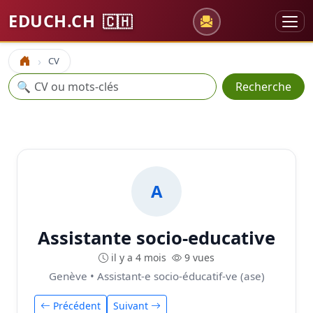
EDUCH.CH
🇨🇭
CV
Accueil
Recherche
🔍
Recherche
A
Assistante socio-educative
il y a 4 mois
9 vues
Genève • Assistant-e socio-éducatif-ve (ase)
Précédent
Suivant