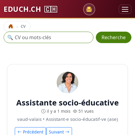
EDUCH.CH
🇨🇭
CV
Accueil
Recherche
🔍
Recherche
Assistante socio-éducative
il y a 1 mois
51 vues
vaud-valais • Assistant-e socio-éducatif-ve (ase)
Précédent
Suivant