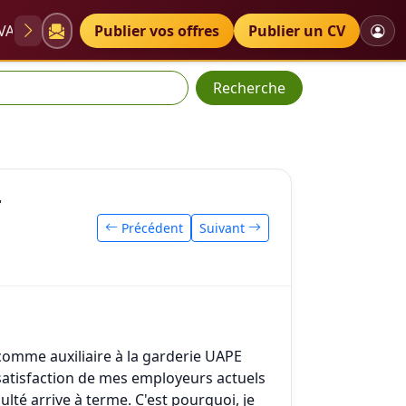
VAE
Diplômes
Publier vos offres
Petites annonces
Publier un CV
Recherche
r
Précédent
Suivant
 comme auxiliaire à la garderie UAPE
 satisfaction de mes employeurs actuels
ulté arrive à terme. C'est pourquoi, je