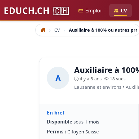
EDUCH.CH
🇨🇭
Emploi
CV
CV
Auxiliaire à 100% ou autres pro
Accueil
Auxiliaire à 100
A
il y a 8 ans
18 vues
Lausanne et environs • Auxili
En bref
Disponible
sous 1 mois
Permis :
Citoyen Suisse