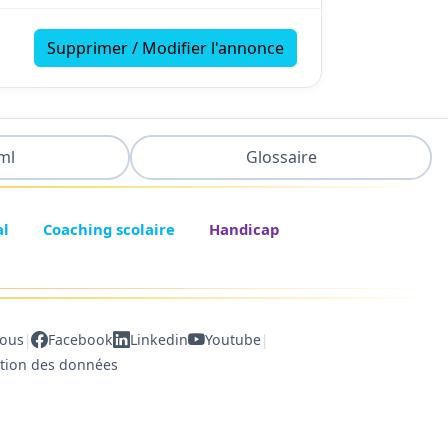
Supprimer / Modifier l'annonce
ml
Glossaire
al
Coaching scolaire
Handicap
|
|
nous
Facebook
Linkedin
Youtube
ction des données