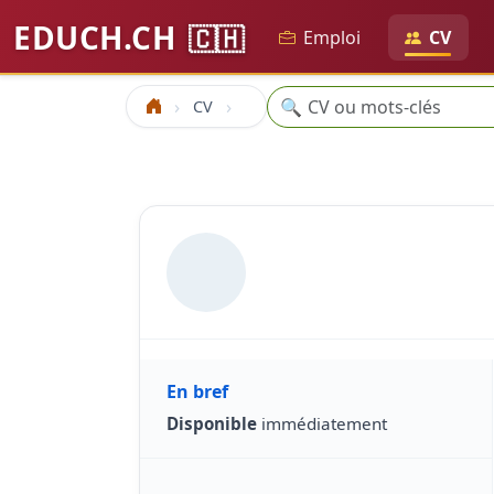
EDUCH.CH
🇨🇭
Emploi
CV
Recherche
🔍
CV
Accueil
En bref
Disponible
immédiatement