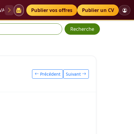
VAE
Diplômes
Publier vos offres
Petites annonces
Publier un CV
Recherche
Précédent
Suivant