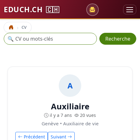
EDUCH.CH
🇨🇭
CV
Accueil
Recherche
🔍
Recherche
A
Auxiliaire
il y a 7 ans
20 vues
Genève • Auxiliaire de vie
Précédent
Suivant