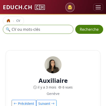
EDUCH.CH
🇨🇭
CV
Accueil
Recherche
🔍
Recherche
Auxiliaire
il y a 3 mois
6 vues
Genève
Précédent
Suivant