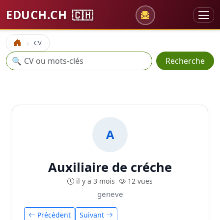
EDUCH.CH
🇨🇭
CV
Accueil
Recherche
🔍
Recherche
A
Auxiliaire de créche
il y a 3 mois
12 vues
geneve
Précédent
Suivant