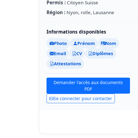
Permis :
Citoyen Suisse
Région :
Nyon, rolle, Lausanne
Informations disponibles
Photo
Prénom
Nom
Email
CV
Diplômes
Attestations
Demander l'accès aux documents
PDF
Se connecter pour contacter