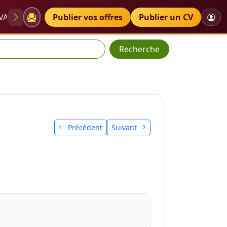
VAE
Diplômes
Publier vos offres
Petites annonces
Publier un CV
Recherche
Précédent
Suivant