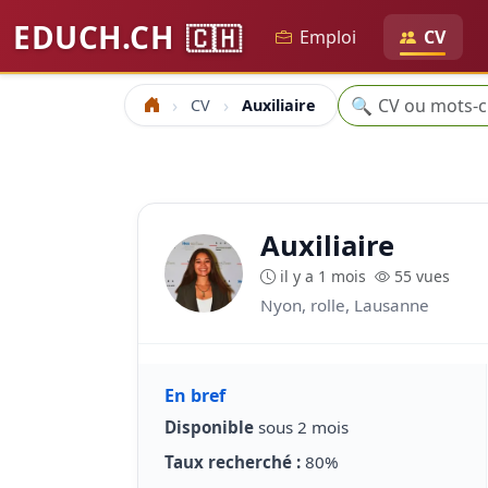
EDUCH.CH
🇨🇭
Emploi
CV
Recherche
🔍
CV
Auxiliaire
Accueil
Auxiliaire
il y a 1 mois
55 vues
Nyon, rolle, Lausanne
En bref
Disponible
sous 2 mois
Taux recherché :
80%