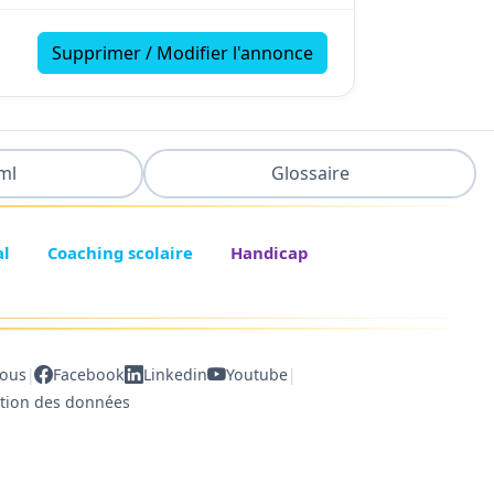
Supprimer / Modifier l'annonce
ml
Glossaire
al
Coaching scolaire
Handicap
|
|
nous
Facebook
Linkedin
Youtube
ction des données