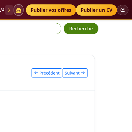
VAE
Diplômes
Publier vos offres
Petites annonces
Publier un CV
Recherche
Précédent
Suivant