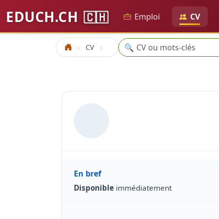
EDUCH.CH
🇨🇭
Emploi
CV
Recherche
🔍
CV
Accueil
En bref
Disponible
immédiatement